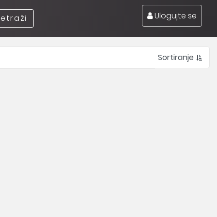
Ulogujte se
retraži
Sortiranje