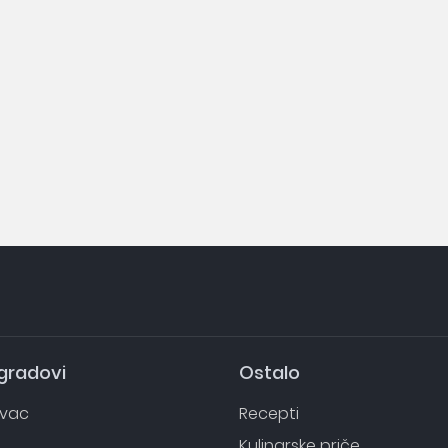
 gradovi
Ostalo
evac
Recepti
o
Kulinarske priče