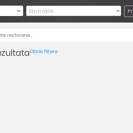
Šta tražite...
P
zultata
Obrisi filtere