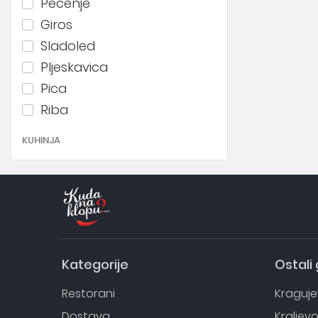
Pečenje
Giros
Sladoled
Pljeskavica
Pica
Riba
KUHINJA
Nacionalna
Italijanska
Kineska
Japanska
Španska
Grčka
Kategorije
Ostali
Економични
Restorani
Kraguj
Dostava
Kraljev