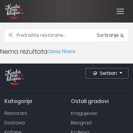
Sortiranje
Nema rezultata
Obrisi filtere
Serbian
Kategorije
Ostali gradovi
Restorani
Kragujevac
Dostava
Beograd
Kafane
Kraljevo