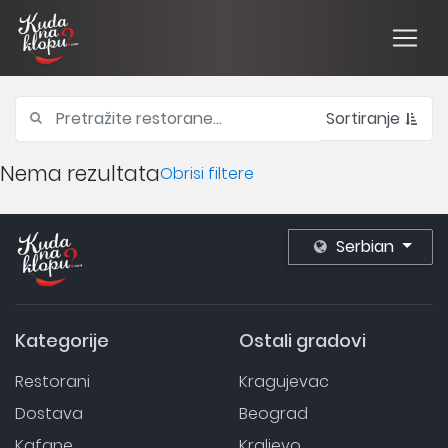
Sortiranje
Nema rezultata
Obrisi filtere
Serbian
Kategorije
Ostali gradovi
Restorani
Kragujevac
Dostava
Beograd
Kafane
Kraljevo