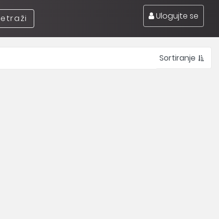
Ulogujte se
retraži
Sortiranje