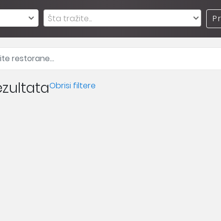
Šta tražite...
P
zultata
Obrisi filtere