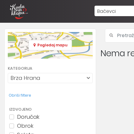
Bačevci
Pogledaj mapu
Nema re
KATEGORIJA
Brza Hrana
Obriši filtere
IZDVOJENO
Doručak
Obrok