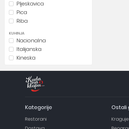
Pljeskavica
Pica
Riba
KUHINJA
Nacionalna
Italijanska
Kineska
Japanska
Španska
Grčka
Економични
Kategorije
Ostali
Restorani
Kraguj
Dostava
Beogra