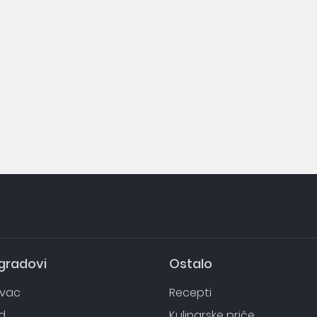
 gradovi
Ostalo
evac
Recepti
d
Kulinarske priče