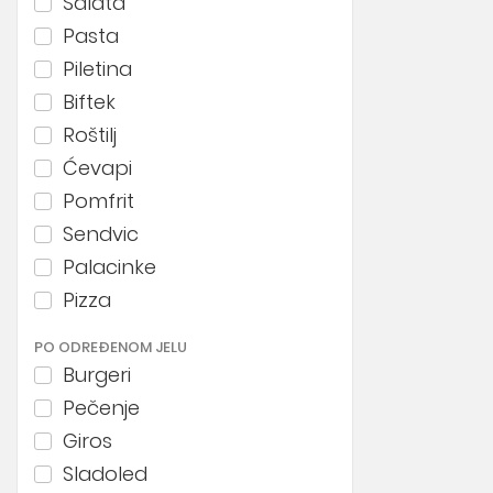
Salata
Pasta
Piletina
Biftek
Roštilj
Ćevapi
Pomfrit
Sendvic
Palacinke
Pizza
PO ODREĐENOM JELU
Burgeri
Pečenje
Giros
Sladoled