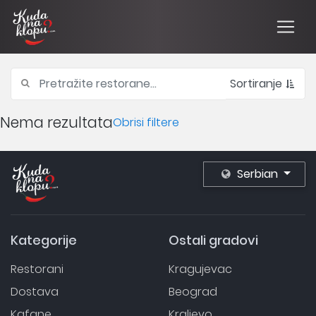
Sortiranje
Nema rezultata
Obrisi filtere
Serbian
Kategorije
Ostali gradovi
Restorani
Kragujevac
Dostava
Beograd
Kafane
Kraljevo