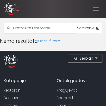
Sortiranje
Nema rezultata
Obrisi filtere
Serbian
Kategorije
Ostali gradovi
Restorani
Kragujevac
Dostava
Beograd
Kafane
Kraljevo