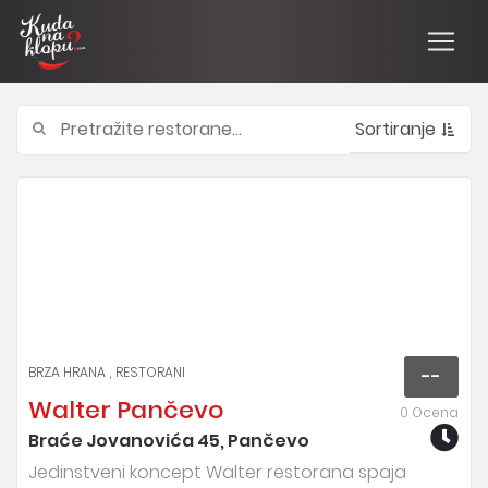
Sortiranje
BRZA HRANA
RESTORANI
--
Walter Pančevo
0 Ocena
Braće Jovanovića 45, Pančevo
Jedinstveni koncept Walter restorana spaja