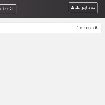
Ulogujte se
retraži
Sortiranje