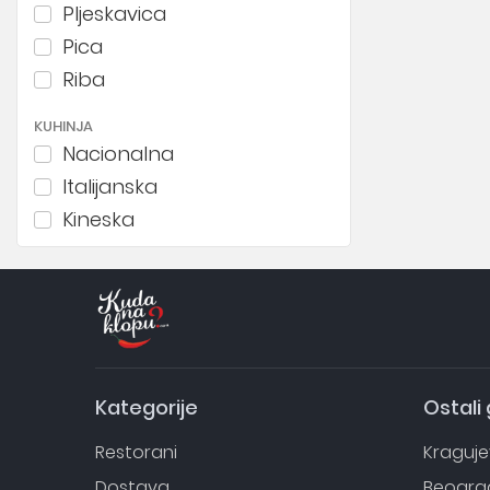
Pljeskavica
Pica
Riba
KUHINJA
Nacionalna
Italijanska
Kineska
Japanska
Španska
Grčka
Економични
Kategorije
Ostali
Restorani
Kraguj
Dostava
Beogra