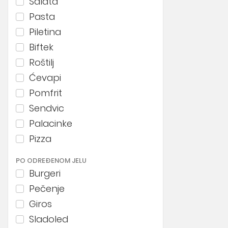
Salata
Pasta
Piletina
Biftek
Roštilj
Ćevapi
Pomfrit
Sendvic
Palacinke
Pizza
PO ODREĐENOM JELU
Burgeri
Pečenje
Giros
Sladoled