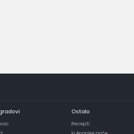
 gradovi
Ostalo
evac
Recepti
d
Kulinarske priče