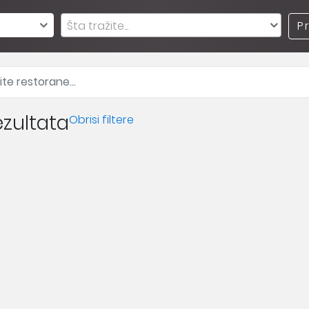
Šta tražite...
P
zultata
Obrisi filtere