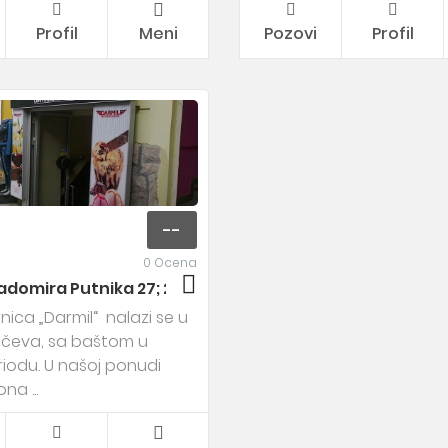
Profil
Meni
Pozovi
Profil
--
0 Ocena
adomira Putnika 27; 26000 Pančevo ,
nica „Darmil“ nalazi se u
nčeva, sa baštom u
riodu. U našoj ponudi
a ...