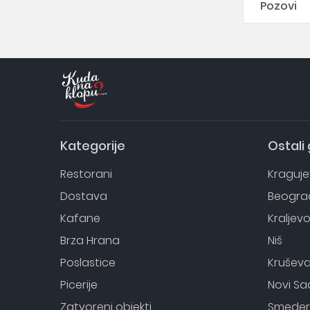
Pozovi
Kategorije
Ostali
Restorani
Kraguj
Dostava
Beogra
Kafane
Kraljev
Brza Hrana
Niš
Poslastice
Krušev
Picerije
Novi Sa
Zatvoreni objekti
Smeder