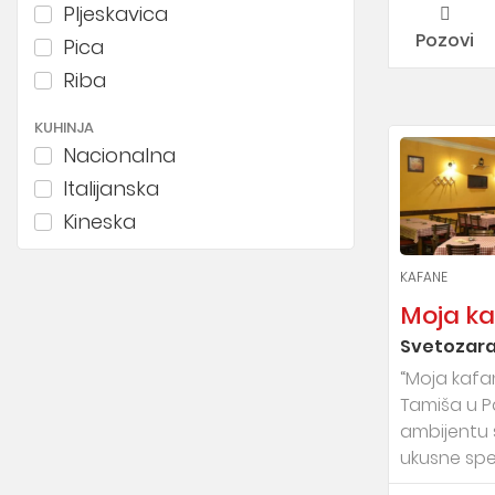
Pljeskavica
Pozovi
Pica
Riba
KUHINJA
Nacionalna
Italijanska
Kineska
Japanska
KAFANE
Španska
Moja k
Grčka
Svetozara 
Економични
“Moja kafa
Tamiša u P
ambijentu 
ukusne speci