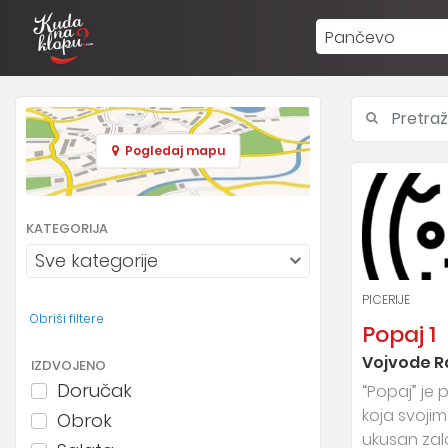
Pančevo
Pogledaj mapu
KATEGORIJA
Sve kategorije
PICERIJE
Obriši filtere
Popaj 1
Vojvode R
IZDVOJENO
Doručak
“Popaj” je 
koja svoji
Obrok
ukusan zal