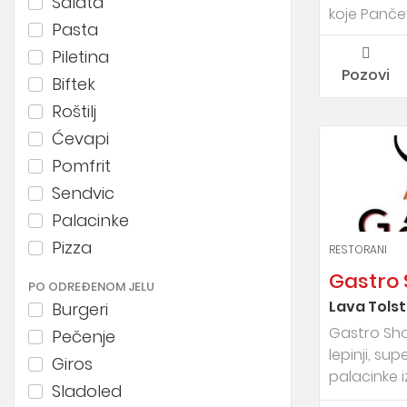
Salata
koje Pančevc
Pasta
Piletina
Pozovi
Biftek
Roštilj
Ćevapi
Pomfrit
Sendvic
Palacinke
Pizza
RESTORANI
Gastro
PO ODREĐENOM JELU
Lava Tols
Burgeri
Gastro Shock
Pečenje
lepinji, sup
Giros
palacinke 
Sladoled