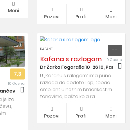
Meni
Pozovi
Profil
Meni
KAFANE
--
Kafana s razlogom
0 Ocena
Dr Žarka Fogaraša 10-26 10, Pančevo
7.3
U „Kafanu s ralogom“ ima puno
razloga da dođete. Lep, topao
10 Ocena
ambijent u nežnim braonkastim
ančevo ,
tonovima, bašta koja ra ...
 je iza
čevu,
nim
Pozovi
Profil
Meni