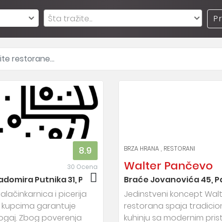
Šta tražite...
P
BRZA HRANA
RESTORANI
8.9
Walter Pančevo
30 Ocena
adomira Putnika 31, Pančevo
Braće Jovanovića 45, 
palačinkarnica i picerija
Jedinstveni koncept Wal
m kupcima garantuje
restorana spaja tradicio
ogaj. Zbog poverenja
kuhinju sa modernim pri