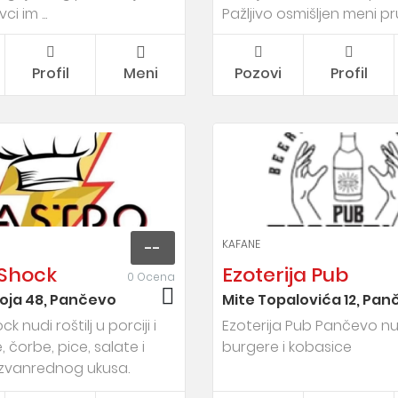
i im ...
Pažljivo osmišljen meni pru
Profil
Meni
Pozovi
Profil
KAFANE
--
 Shock
Ezoterija Pub
0 Ocena
toja 48, Pančevo
Mite Topalovića 12, Pa
 nudi roštilj u porciji i
Ezoterija Pub Pančevo n
e, čorbe, pice, salate i
burgere i kobasice
izvanrednog ukusa.