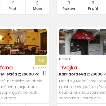
Profil
Meni
Pozovi
Profil
PICERIJE
7.9
afana
Dvojka
15 Ocena
Miletića 2; 26000 Pančevo ,
Karađorđeva 2; 26000 P
na”, nedaleko od obale
Picerija „Dvojka“ smeštena
ančevu, u prijatnom
glavne nove pošte u Pan
svojim gostima nudi
ušuškana među stambe
jalitete ...
zgradama. Postoji više ...