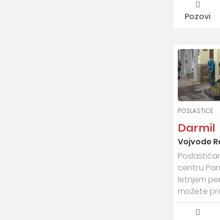
Pozovi
POSLASTICE
Darmil
Vojvode R
Poslastičar
centru Pa
letnjem pe
možete pron