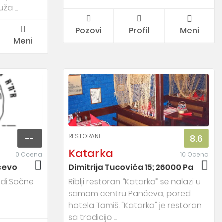
ža ...
Pozovi
Profil
Meni
Meni
RESTORANI
--
8.6
Katarka
0 Ocena
10 Ocena
nčevo
Dimitrija Tucovića 15; 26000 Pančevo 
udi:Sočne
Riblji restoran “Katarka” se nalazi u
samom centru Pančeva, pored
hotela Tamiš. "Katarka" je restoran
sa tradicijo ...