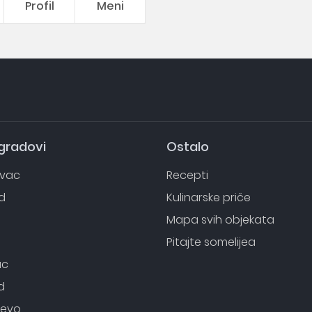
Profil
Meni
 gradovi
Ostalo
evac
Recepti
d
Kulinarske priče
o
Mapa svih objekata
Pitajte somelijea
ac
d
evo