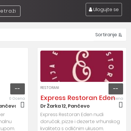
Ulogujte se
retraži
Sortiranje
RESTORANI
--
--
Express Restoran Eden
0 Ocena
0 Ocena
Pančevo
Dr Žarka 12, Pančevo
ter
Express Restoran Eden nudi
nalnu
doručak, pizze i dezerte vrhunskog
stupom.
kvaliteta s odličnim ukusom.